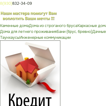
8(930)
832-34-09
Каменные дома
Дома из строганого бруса
Каркасные дом
Дома для летнего проживания
Бани (брус, бревно)
Дачные
Таунхаусы
Инженерные коммуникации