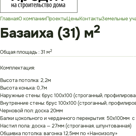
Главная
О компании
Проекты
Цены
Контакты
Земельные уч
2
Базаиха (31) м
2
Общая площадь : 31 м
Комплектация:
Высота потолка: 2,2м
Высота конька: 0,7м
Наружные стены: брус 100х100 (строганный, профилирова
Внутренние стены: брус 100х100 (строганный, профилиро
Черновой пол: доска 20мм
Балки цокольного и чердачного перекрытия: 50х100мм 
Настил пола: доска — 27мм (строганная, шпунтованная)
Обшивка потолка: вагонка 12,5мм по «Наноизолу»