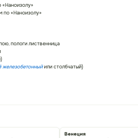
о «Наноизолу»
м по «Наноизолу»
лою, пологи лиственница
л
)
й железобетонный
или столбчатый)
Венеция