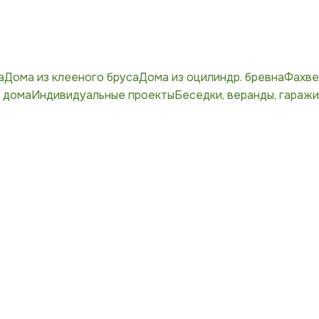
а
Дома из клееного бруса
Дома из оцилиндр. бревна
Фахве
 дома
Индивидуальные проекты
Беседки, веранды, гаражи