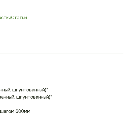
астки
Статьи
нный, шпунтованный)*
ванный, шпунтованный)*
с шагом 600мм