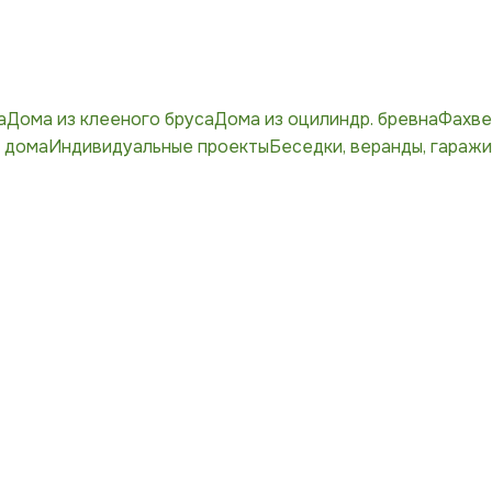
а
Дома из клееного бруса
Дома из оцилиндр. бревна
Фахве
 дома
Индивидуальные проекты
Беседки, веранды, гаражи