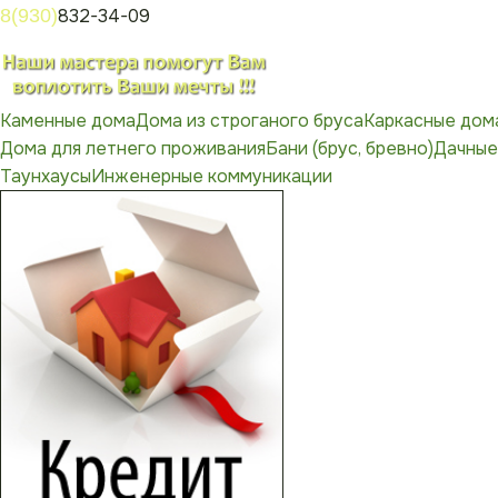
8(930)
832-34-09
Каменные дома
Дома из строганого бруса
Каркасные дом
Дома для летнего проживания
Бани (брус, бревно)
Дачные
Таунхаусы
Инженерные коммуникации