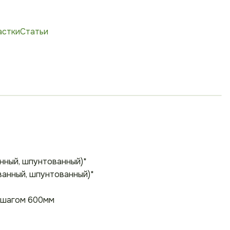
астки
Статьи
нный, шпунтованный)*
ванный, шпунтованный)*
с шагом 600мм