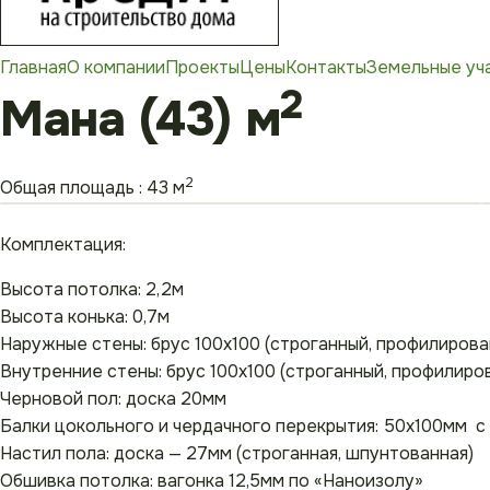
Главная
О компании
Проекты
Цены
Контакты
Земельные уч
2
Мана (43) м
2
Общая площадь : 43 м
Комплектация:
Высота потолка: 2,2м
Высота конька: 0,7м
Наружные стены: брус 100х100 (строганный, профилирова
Внутренние стены: брус 100х100 (строганный, профилиро
Черновой пол: доска 20мм
Балки цокольного и чердачного перекрытия: 50х100мм 
Настил пола: доска — 27мм (строганная, шпунтованная)
Обшивка потолка: вагонка 12,5мм по «Наноизолу»