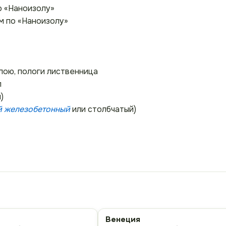
о «Наноизолу»
м по «Наноизолу»
лою, пологи лиственница
л
)
й железобетонный
или столбчатый)
Венеция